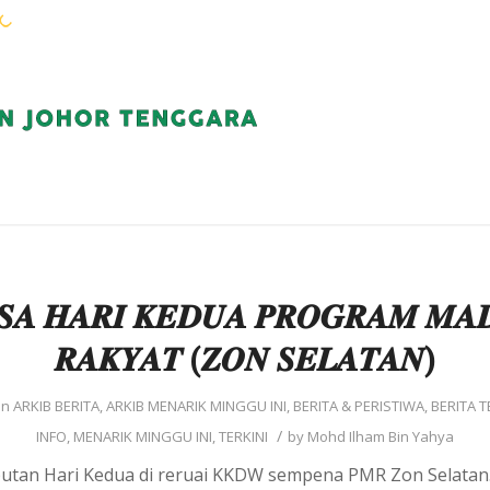
WARGA KEJORA
PERKHIDMATAN
KOMUN
𝑺𝑨 𝑯𝑨𝑹𝑰 𝑲𝑬𝑫𝑼𝑨 𝑷𝑹𝑶𝑮𝑹𝑨𝑴 𝑴𝑨
𝑹𝑨𝑲𝒀𝑨𝑻 (𝒁𝑶𝑵 𝑺𝑬𝑳𝑨𝑻𝑨𝑵)
in
ARKIB BERITA
,
ARKIB MENARIK MINGGU INI
,
BERITA & PERISTIWA
,
BERITA T
/
INFO
,
MENARIK MINGGU INI
,
TERKINI
by
Mohd Ilham Bin Yahya
butan Hari Kedua di reruai KKDW sempena PMR Zon Selatan