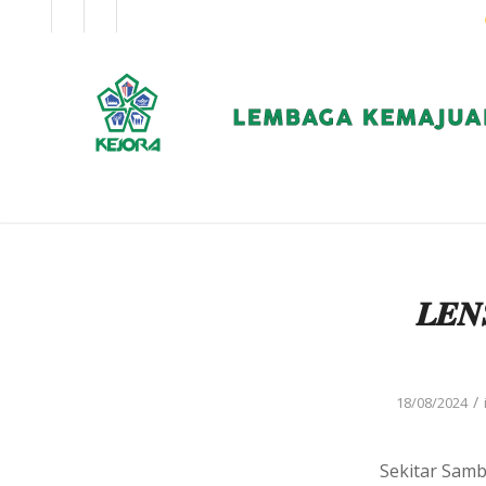
EN
BM
KORPORAT
𝑳𝑬𝑵
/
18/08/2024
Sekitar Sam