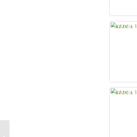
𝙆𝑬𝙅𝑶𝙍𝑨@𝑷𝙍𝑶𝙂𝑹𝘼𝑴 𝑴𝘼𝑫𝘼𝑵𝙄...