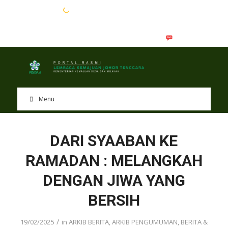
EN
BM
Menu
DARI SYAABAN KE
RAMADAN : MELANGKAH
DENGAN JIWA YANG
BERSIH
/
19/02/2025
in
ARKIB BERITA
,
ARKIB PENGUMUMAN
,
BERITA &