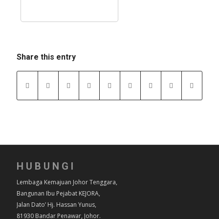
Share this entry
HUBUNGI
Lembaga Kemajuan Johor Tenggara,
Bangunan Ibu Pejabat KEJORA,
Jalan Dato’ Hj. Hassan Yunus,
81930 Bandar Penawar, Johor.