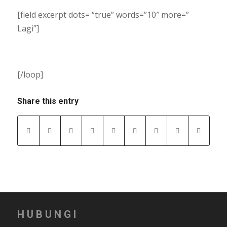
[field excerpt dots= “true” words=”10″ more=”
Lagi”]
[/loop]
Share this entry
HUBUNGI