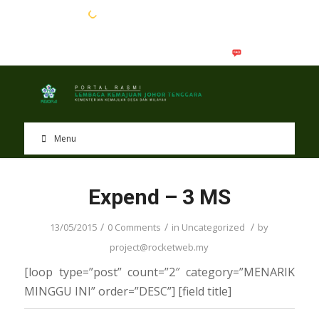
EN
BM
Menu
Expend – 3 MS
/
/
/
13/05/2015
0 Comments
in
Uncategorized
by
project@rocketweb.my
[loop type=”post” count=”2″ category=”MENARIK
MINGGU INI” order=”DESC”] [field title]