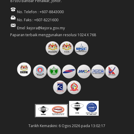
81930 Bandar Penawar, Johor.
No. Telefon : +607-8843000
No. Faks : +607-8221600
Emel :kejora@kejora.gov.my
Paparan terbaik menggunakan resolusi 1024 X 768
Tarikh Kemaskini: 6 Ogos 2026 pada 13:02:17