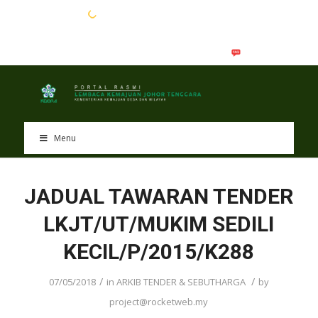
EN
BM
Menu
JADUAL TAWARAN TENDER
LKJT/UT/MUKIM SEDILI
KECIL/P/2015/K288
/
/
07/05/2018
in
ARKIB TENDER & SEBUTHARGA
by
project@rocketweb.my