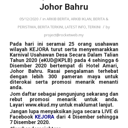
Johor Bahru
/
05/12/2020
in
ARKIB BERITA
,
ARKIB IKLAN
,
BERITA &
/
PERISTIWA
,
BERITA TERKINI
,
LATEST INFO
,
TERKINI
by
project@rocketweb.my
Pada hari ini seramai 25 orang usahawan
wilayah KEJORA turut serta menyemarakkan
Karnival Usahawan Desa Secara Dalam Talian
Tahun 2020 (eKUD@KPLB) pada 4 sehingga 6
Disember 2020 bertempat di Hotel Amari,
Johor Bahru. Rasai pengalaman terhebat
dengan lebih 300 pameran maya untuk
diterokai serta promosi menarik menanti
anda.
Jom daftar sebagai pengunjung sekarang dan
rebut promosi menarik untuk anda.
Layari
www.ekud.my
untuk maklumat lanjut.
Jangan lupa menyaksikan juga secara LIVE di
Facebook
KEJORA
dari 4 Disember sehingga
7 Disember 2020.