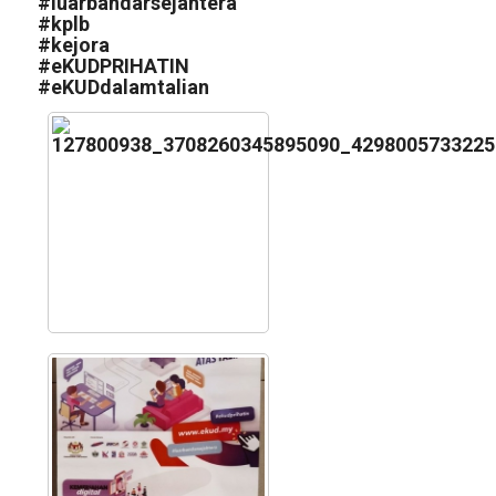
#
luarbandarsejahtera
#
kplb
#
kejora
#
eKUDPRIHATIN
#
eKUDdalamtalian