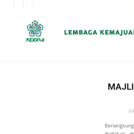
EN
BM
KORPORAT
MAJL
27
Berlangsun
diadakan di