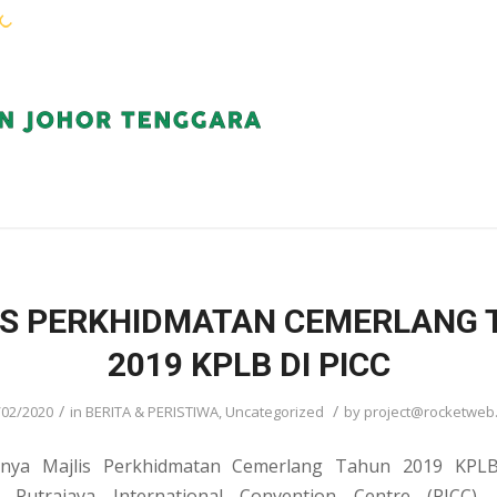
WARGA KEJORA
PERKHIDMATAN
KOMUN
IS PERKHIDMATAN CEMERLANG 
2019 KPLB DI PICC
/
/
/02/2020
in
BERITA & PERISTIWA
,
Uncategorized
by
project@rocketweb
gnya Majlis Perkhidmatan Cemerlang Tahun 2019 KPLB
 Putrajaya International Convention Centre (PICC). 