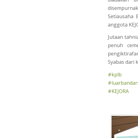
disempurnak
Setiausaha 
anggota KEJ
Jutaan tahn
penuh ceme
pengiktirafa
Syabas dari 
#
kplb
#
luarbandar
#
KEJORA