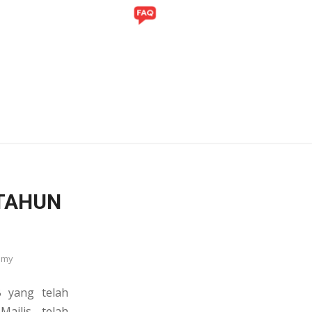
ITI
GALERI
TAHUN
.my
 yang telah
Majlis telah