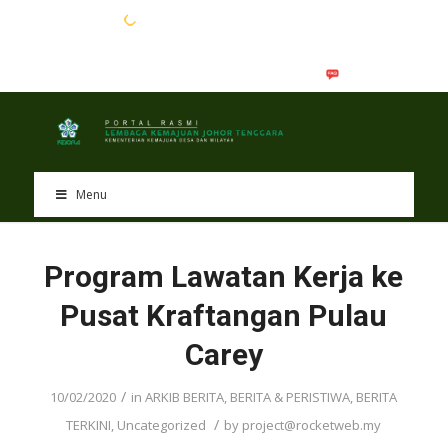
EN
BM
Menu
Program Lawatan Kerja ke
Pusat Kraftangan Pulau
Carey
/
10/02/2020
in
ARKIB BERITA
,
BERITA & PERISTIWA
,
BERITA
/
TERKINI
,
Uncategorized
by
project@rocketweb.my