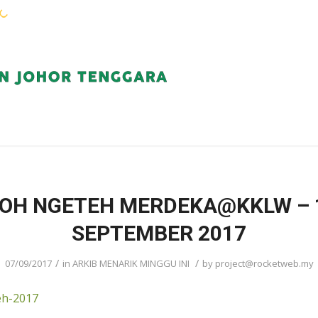
WARGA KEJORA
PERKHIDMATAN
KOMUN
OH NGETEH MERDEKA@KKLW – 
SEPTEMBER 2017
/
/
07/09/2017
in
ARKIB MENARIK MINGGU INI
by
project@rocketweb.my