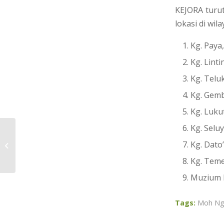
KEJORA tur
lokasi di wi
Kg. Paya
Kg. Linti
Kg. Telu
Kg. Gemb
Kg. Luku
Kg. Selu
TENDER LKJT/UT/ULU SILIKA/P/
Kg. Dato
2016/K293
Kg. Teme
Muzium N
Tags:
Moh Ng