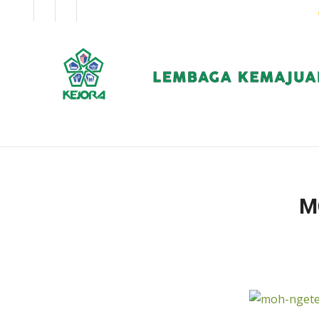
EN
BM
KORPORAT
M