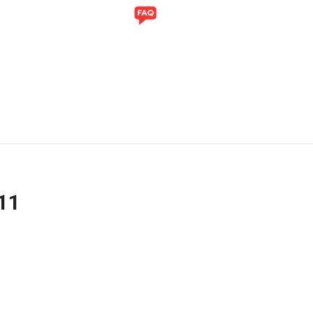
ITI
GALERI
11