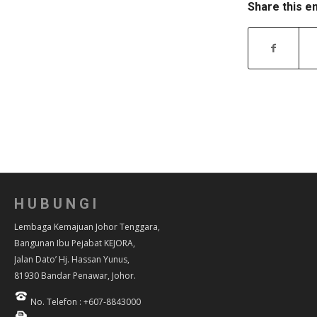
Share this e
HUBUNGI
Lembaga Kemajuan Johor Tenggara,
Bangunan Ibu Pejabat KEJORA,
Jalan Dato’ Hj. Hassan Yunus,
81930 Bandar Penawar, Johor.
No. Telefon : +607-8843000