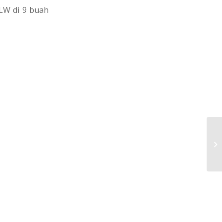
W di 9 buah
KE
T
SO