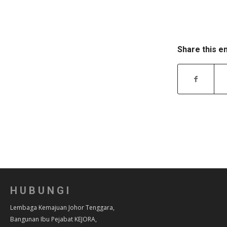
Share this e
HUBUNGI
Lembaga Kemajuan Johor Tenggara,
Bangunan Ibu Pejabat KEJORA,