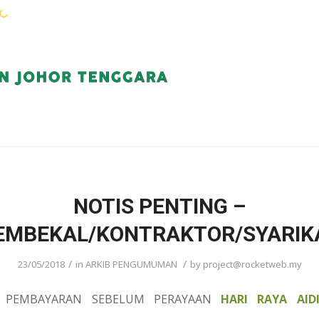
WARGA KEJORA
PERKHIDMATAN
KOMUN
NOTIS PENTING –
EMBEKAL/KONTRAKTOR/SYARIK
/
/
23/05/2018
in
ARKIB PENGUMUMAN
by
project@rocketweb.my
 PEMBAYARAN SEBELUM PERAYAAN
HARI RAYA AIDI