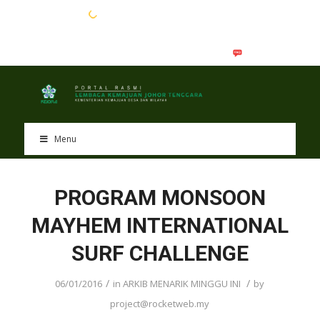
EN
BM
Menu
PROGRAM MONSOON
MAYHEM INTERNATIONAL
SURF CHALLENGE
/
/
06/01/2016
in
ARKIB MENARIK MINGGU INI
by
project@rocketweb.my