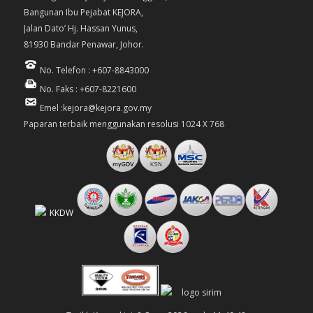
Bangunan Ibu Pejabat KEJORA,
Jalan Dato’ Hj. Hassan Yunus,
81930 Bandar Penawar, Johor.
No. Telefon : +607-8843000
No. Faks : +607-8221600
Emel :kejora@kejora.gov.my
Paparan terbaik menggunakan resolusi 1024 X 768