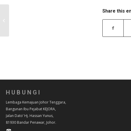
Share this e
KEJORA TERIMA TARAF 5 BINTANG
HUBUNGI
Lembaga Kemajuan Johor Tenggara,
Bangunan Ibu Pejabat KEJORA,
Jalan Dato’ Hj. Hassan Yunus,
81930 Bandar Penawar, Johor.