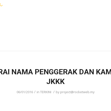
WARGA KEJORA
PERKHIDMATAN
KOMUN
RAI NAMA PENGGERAK DAN KA
JKKK
/
/
06/01/2016
in
TERKINI
by
project@rocketweb.my