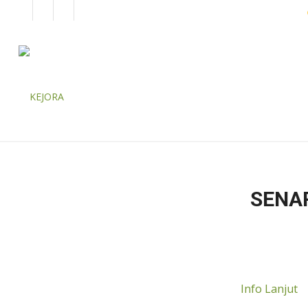
EN
BM
KORPORAT
SENA
Info Lanjut