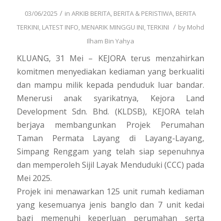
/
03/06/2025
in
ARKIB BERITA
,
BERITA & PERISTIWA
,
BERITA
/
TERKINI
,
LATEST INFO
,
MENARIK MINGGU INI
,
TERKINI
by
Mohd
Ilham Bin Yahya
KLUANG, 31 Mei – KEJORA terus menzahirkan
komitmen menyediakan kediaman yang berkualiti
dan mampu milik kepada penduduk luar bandar.
Menerusi anak syarikatnya, Kejora Land
Development Sdn. Bhd. (KLDSB), KEJORA telah
berjaya membangunkan Projek Perumahan
Taman Permata Layang di Layang-Layang,
Simpang Renggam yang telah siap sepenuhnya
dan memperoleh Sijil Layak Menduduki (CCC) pada
Mei 2025.
Projek ini menawarkan 125 unit rumah kediaman
yang kesemuanya jenis banglo dan 7 unit kedai
bagi memenuhi keperluan perumahan serta