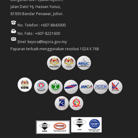
Jalan Dato’ Hj. Hassan Yunus,
81930 Bandar Penawar, Johor.
No. Telefon : +607-8843000
No. Faks : +607-8221600
Emel :kejora@kejora.gov.my
Paparan terbaik menggunakan resolusi 1024 X 768