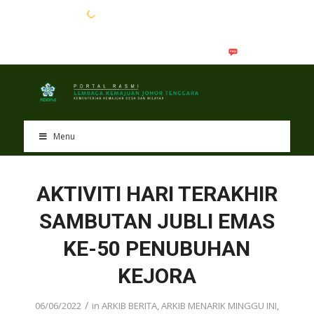
EN
BM
Menu
AKTIVITI HARI TERAKHIR
SAMBUTAN JUBLI EMAS
KE-50 PENUBUHAN
KEJORA
/
06/06/2022
in
ARKIB BERITA
,
ARKIB MENARIK MINGGU INI
,