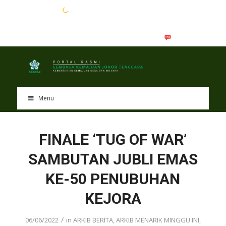
EN
BM
Menu
FINALE ‘TUG OF WAR’
SAMBUTAN JUBLI EMAS
KE-50 PENUBUHAN
KEJORA
/
06/06/2022
in
ARKIB BERITA
,
ARKIB MENARIK MINGGU INI
,