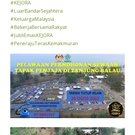
#KEJORA
#LuarBandarSejahtera
#KeluargaMalaysia
#BekerjaBersamaRakyat
#JubliEmasKEJORA
#PenerajuTerasKemakmuran