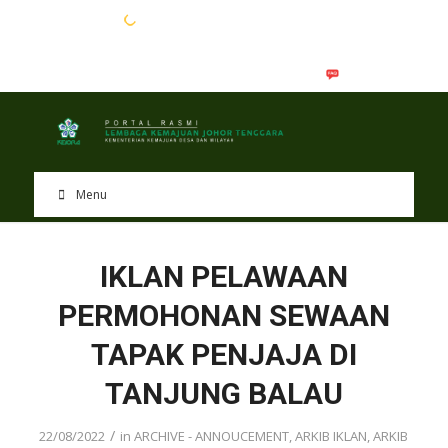
EN
BM
Menu
IKLAN PELAWAAN
PERMOHONAN SEWAAN
TAPAK PENJAJA DI
TANJUNG BALAU
/
22/08/2022
in
ARCHIVE - ANNOUCEMENT
,
ARKIB IKLAN
,
ARKIB