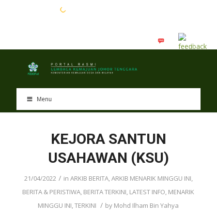
EN
BM
Menu
KEJORA SANTUN
USAHAWAN (KSU)
/
21/04/2022
in
ARKIB BERITA
,
ARKIB MENARIK MINGGU INI
,
BERITA & PERISTIWA
,
BERITA TERKINI
,
LATEST INFO
,
MENARIK
/
MINGGU INI
,
TERKINI
by
Mohd Ilham Bin Yahya