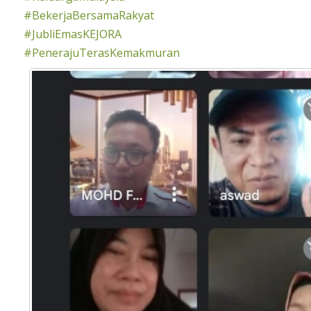
#BekerjaBersamaRakyat
#JubliEmasKEJORA
#PenerajuTerasKemakmuran