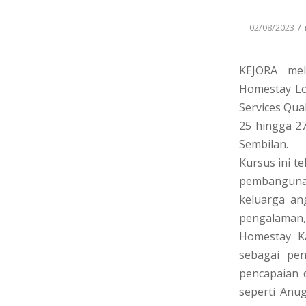
/
02/08/2023
KEJORA mel
Homestay Lo
Services Qua
25 hingga 27
Sembilan.
Kursus ini t
pembangunan
keluarga an
pengalaman,
Homestay Ka
sebagai pen
pencapaian 
seperti Anu