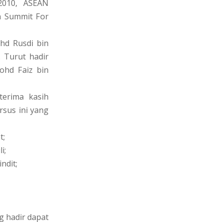
2010, ASEAN
n Summit For
ohd Rusdi bin
 Turut hadir
ohd Faiz bin
erima kasih
rsus ini yang
t;
i;
ndit;
g hadir dapat