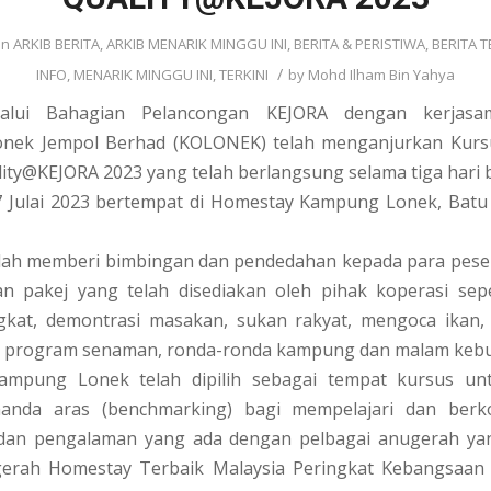
in
ARKIB BERITA
,
ARKIB MENARIK MINGGU INI
,
BERITA & PERISTIWA
,
BERITA T
/
INFO
,
MENARIK MINGGU INI
,
TERKINI
by
Mohd Ilham Bin Yahya
alui Bahagian Pelancongan KEJORA dengan kerjasa
nek Jempol Berhad (KOLONEK) telah menganjurkan Kur
lity@KEJORA 2023 yang telah berlangsung selama tiga hari
 Julai 2023 bertempat di Homestay Kampung Lonek, Batu 
elah memberi bimbingan dan pendedahan kepada para pese
 pakej yang telah disediakan oleh pihak koperasi sep
gkat, demontrasi masakan, sukan rakyat, mengoca ikan,
 program senaman, ronda-ronda kampung dan malam keb
mpung Lonek telah dipilih sebagai tempat kursus unt
anda aras (benchmarking) bagi mempelajari dan berk
dan pengalaman yang ada dengan pelbagai anugerah yan
gerah Homestay Terbaik Malaysia Peringkat Kebangsaan