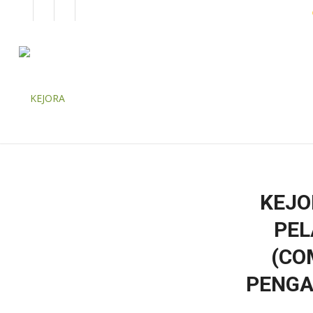
EN
BM
KORPORAT
KEJO
PEL
(CO
PENGA