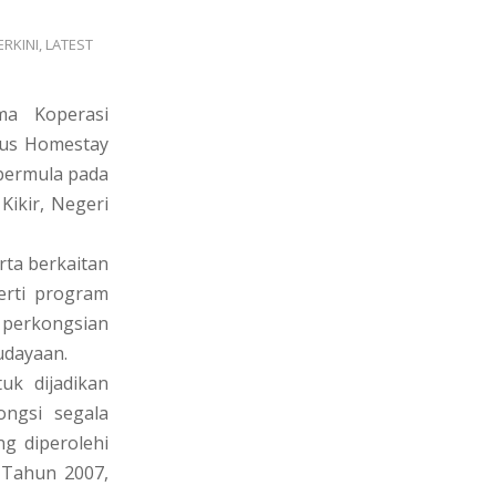
ERKINI
,
LATEST
ma Koperasi
sus Homestay
 bermula pada
Kikir, Negeri
rta berkaitan
erti program
 perkongsian
udayaan.
uk dijadikan
ongsi segala
g diperolehi
 Tahun 2007,