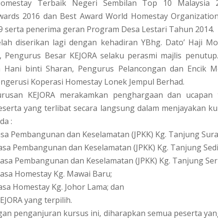
omestay Terbaik Negeri Sembilan Top 10 Malaysia 
ards 2016 dan Best Award World Homestay Organizatio
 serta penerima geran Program Desa Lestari Tahun 2014.
elah diserikan lagi dengan kehadiran YBhg. Dato’ Haji M
 Pengurus Besar KEJORA selaku perasmi majlis penutup.
 Hani binti Sharan, Pengurus Pelancongan dan Encik M
engerusi Koperasi Homestay Lonek Jempul Berhad.
urusan KEJORA merakamkan penghargaan dan ucapan t
serta yang terlibat secara langsung dalam menjayakan ku
da :
asa Pembangunan dan Keselamatan (JPKK) Kg. Tanjung Sura
uasa Pembangunan dan Keselamatan (JPKK) Kg. Tanjung Sedil
kuasa Pembangunan dan Keselamatan (JPKK) Kg. Tanjung Seri
uasa Homestay Kg. Mawai Baru;
asa Homestay Kg. Johor Lama; dan
EJORA yang terpilih.
n penganjuran kursus ini, diharapkan semua peserta yan