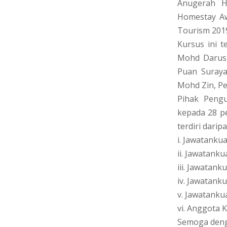
Anugerah H
Homestay Aw
Tourism 2019
Kursus ini t
Mohd Darus,
Puan Suraya
Mohd Zin, P
Pihak Peng
kepada 28 pe
terdiri daripa
i. Jawatanku
ii. Jawatank
iii. Jawatan
iv. Jawatank
v. Jawatanku
vi. Anggota K
Semoga denga