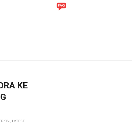
ITI
GALERI
ORA KE
NG
ERKINI
,
LATEST