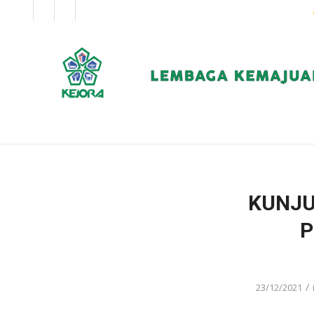
EN
BM
KORPORAT
KUNJU
P
/
23/12/2021