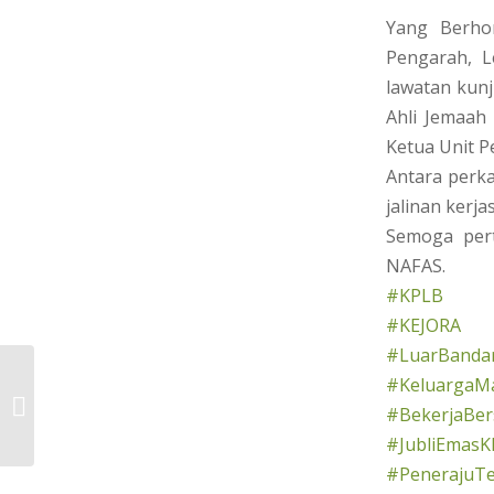
Yang Berho
Pengarah, 
lawatan kun
Ahli Jemaah 
Ketua Unit P
Antara perka
jalinan kerj
Semoga pert
NAFAS.
#KPLB
#KEJORA
#LuarBandar
#KeluargaMa
KONVENSYEN KUMPULAN INOVATIF
#BekerjaBe
DAN KREATIF PERINGKAT KEJORA
#JubliEmasK
#PenerajuT