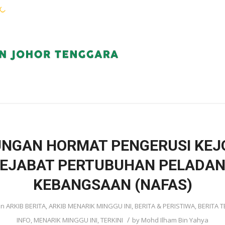
WARGA KEJORA
PERKHIDMATAN
KOMUN
NGAN HORMAT PENGERUSI KEJ
EJABAT PERTUBUHAN PELADA
KEBANGSAAN (NAFAS)
in
ARKIB BERITA
,
ARKIB MENARIK MINGGU INI
,
BERITA & PERISTIWA
,
BERITA T
/
INFO
,
MENARIK MINGGU INI
,
TERKINI
by
Mohd Ilham Bin Yahya