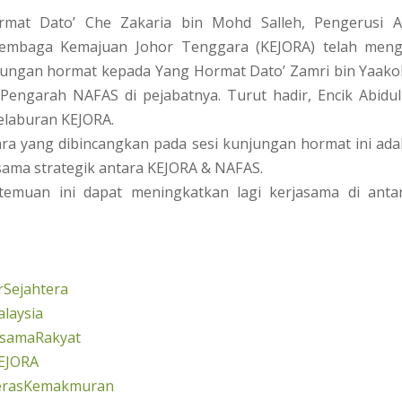
rmat Dato’ Che Zakaria bin Mohd Salleh, Pengerusi A
Lembaga Kemajuan Johor Tenggara (KEJORA) telah meng
jungan hormat kepada Yang Hormat Dato’ Zamri bin Yaakob
Pengarah NAFAS di pejabatnya. Turut hadir, Encik Abidull
elaburan KEJORA.
ra yang dibincangkan pada sesi kunjungan hormat ini ad
asama strategik antara KEJORA & NAFAS.
emuan ini dapat meningkatkan lagi kerjasama di ant
Sejahtera
laysia
rsamaRakyat
EJORA
erasKemakmuran