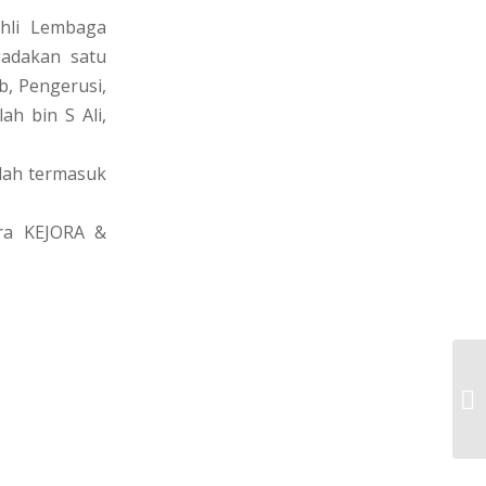
hli Lembaga
adakan satu
, Pengerusi,
ah bin S Ali,
alah termasuk
ara KEJORA &
SU
K