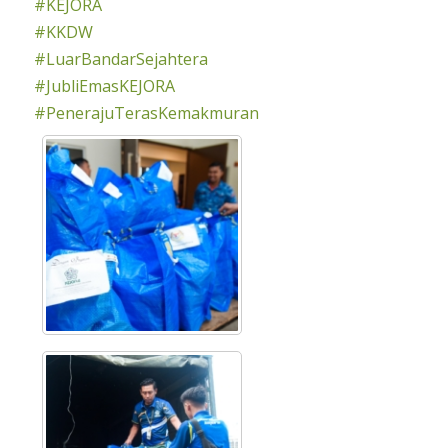
#KEJORA
#KKDW
#LuarBandarSejahtera
#JubliEmasKEJORA
#PenerajuTerasKemakmuran