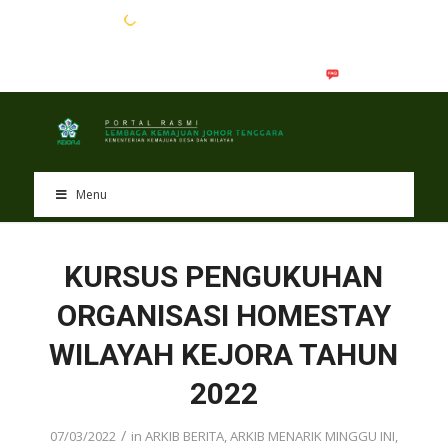
EN
BM
Menu
KURSUS PENGUKUHAN
ORGANISASI HOMESTAY
WILAYAH KEJORA TAHUN
2022
/
07/03/2022
in
ARKIB BERITA
,
ARKIB MENARIK MINGGU INI
,