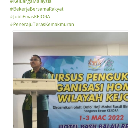
#KeluargaMalaysia
#BekerjaBersamaRakyat
#JubliEmasKEJORA
#PenerajuTerasKemakmuran