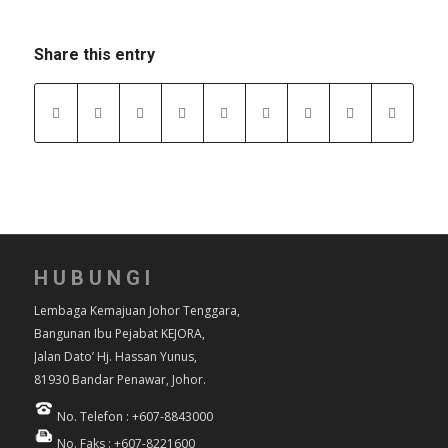
Share this entry
HUBUNGI
Lembaga Kemajuan Johor Tenggara,
Bangunan Ibu Pejabat KEJORA,
Jalan Dato’ Hj. Hassan Yunus,
81930 Bandar Penawar, Johor.
No. Telefon : +607-8843000
No. Faks : +607-8221600