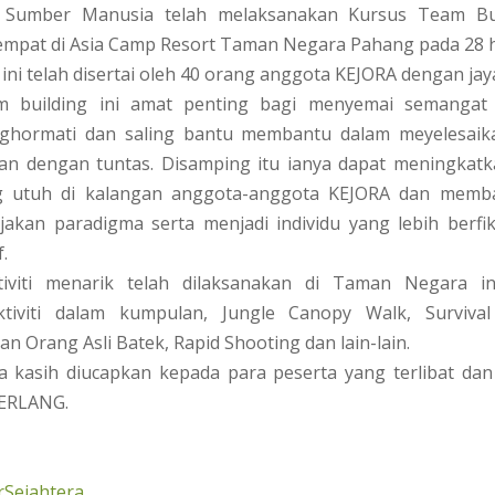
 Sumber Manusia telah melaksanakan Kursus Team Buil
empat di Asia Camp Resort Taman Negara Pahang pada 28 h
 ini telah disertai oleh 40 orang anggota KEJORA dengan jay
m building ini amat penting bagi menyemai semangat 
hormati dan saling bantu membantu dalam meyelesaik
ikan dengan tuntas. Disamping itu ianya dapat meningkat
ang utuh di kalangan anggota-anggota KEJORA dan memb
akan paradigma serta menjadi individu yang lebih berfik
.
tiviti menarik telah dilaksanakan di Taman Negara in
tiviti dalam kumpulan, Jungle Canopy Walk, Surviva
 Orang Asli Batek, Rapid Shooting dan lain-lain.
ma kasih diucapkan kepada para peserta yang terlibat da
ERLANG.
Sejahtera