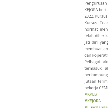
Pengurusan
KEJORA bert
2022. Kursus
Kursus Tea
hormat meng
telah diber
jati diri y
membuat anj
dan koperatif
Pelbagai ak
termasuk ak
perkampungan
Jutaan teri
pekerja CEM
#KPLB
#KEJORA
#LuarBandar