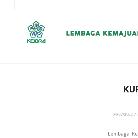
EN
BM
KORPORAT
KUR
/
04/07/2022
Lembaga Kem