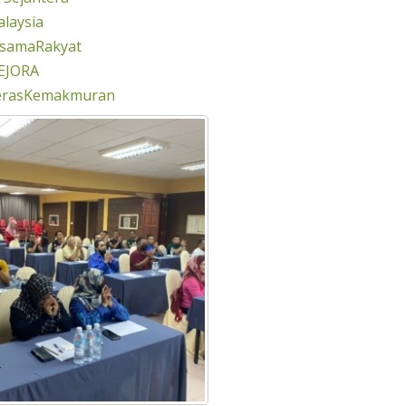
laysia
rsamaRakyat
EJORA
erasKemakmuran