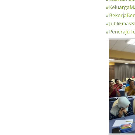
#KeluargaMa
#BekerjaBe
#JubliEmasK
#PenerajuT