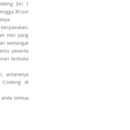
ding Siri 1
ingga 30 Jun
anya.
berpasukan,
an misi yang
kan semangat
antu peserta
iran terbuka
i, antaranya
l Cooking di
n anda semua