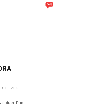
ITI
GALERI
ORA
ERKINI
,
LATEST
tadbiran Dan