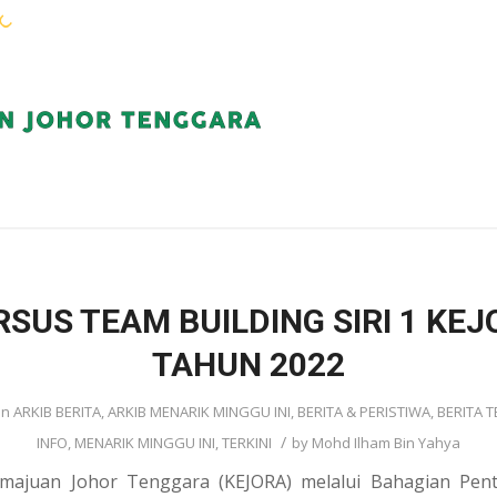
WARGA KEJORA
PERKHIDMATAN
KOMUN
SUS TEAM BUILDING SIRI 1 KEJ
TAHUN 2022
in
ARKIB BERITA
,
ARKIB MENARIK MINGGU INI
,
BERITA & PERISTIWA
,
BERITA T
/
INFO
,
MENARIK MINGGU INI
,
TERKINI
by
Mohd Ilham Bin Yahya
ajuan Johor Tenggara (KEJORA) melalui Bahagian Pen