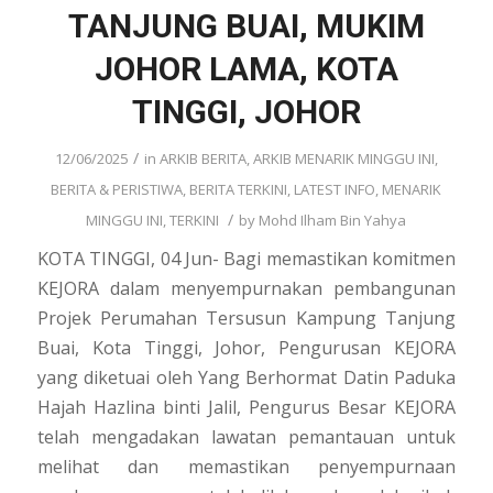
TANJUNG BUAI, MUKIM
JOHOR LAMA, KOTA
TINGGI, JOHOR
/
12/06/2025
in
ARKIB BERITA
,
ARKIB MENARIK MINGGU INI
,
BERITA & PERISTIWA
,
BERITA TERKINI
,
LATEST INFO
,
MENARIK
/
MINGGU INI
,
TERKINI
by
Mohd Ilham Bin Yahya
KOTA TINGGI, 04 Jun- Bagi memastikan komitmen
KEJORA dalam menyempurnakan pembangunan
Projek Perumahan Tersusun Kampung Tanjung
Buai, Kota Tinggi, Johor, Pengurusan KEJORA
yang diketuai oleh Yang Berhormat Datin Paduka
Hajah Hazlina binti Jalil, Pengurus Besar KEJORA
telah mengadakan lawatan pemantauan untuk
melihat dan memastikan penyempurnaan