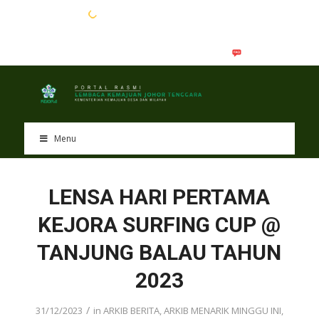
EN
BM
Menu
LENSA HARI PERTAMA
KEJORA SURFING CUP @
TANJUNG BALAU TAHUN
2023
/
31/12/2023
in
ARKIB BERITA
,
ARKIB MENARIK MINGGU INI
,