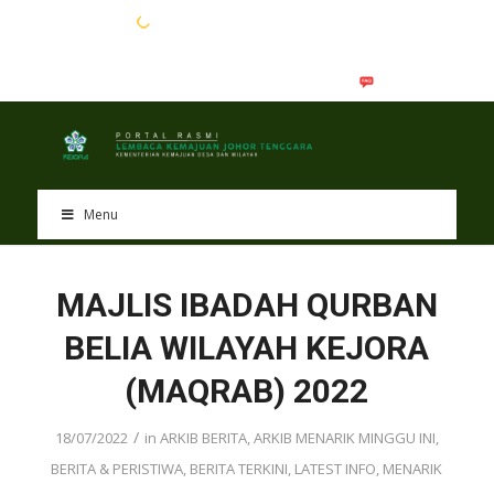
EN
BM
Menu
MAJLIS IBADAH QURBAN
BELIA WILAYAH KEJORA
(MAQRAB) 2022
/
18/07/2022
in
ARKIB BERITA
,
ARKIB MENARIK MINGGU INI
,
BERITA & PERISTIWA
,
BERITA TERKINI
,
LATEST INFO
,
MENARIK