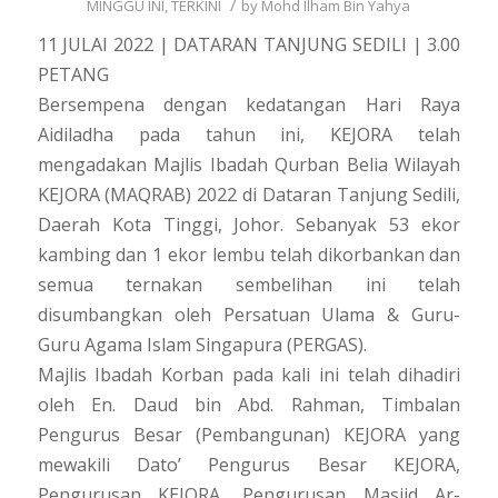
/
MINGGU INI
,
TERKINI
by
Mohd Ilham Bin Yahya
11 JULAI 2022 | DATARAN TANJUNG SEDILI | 3.00
PETANG
Bersempena dengan kedatangan Hari Raya
Aidiladha pada tahun ini, KEJORA telah
mengadakan Majlis Ibadah Qurban Belia Wilayah
KEJORA (MAQRAB) 2022 di Dataran Tanjung Sedili,
Daerah Kota Tinggi, Johor. Sebanyak 53 ekor
kambing dan 1 ekor lembu telah dikorbankan dan
semua ternakan sembelihan ini telah
disumbangkan oleh Persatuan Ulama & Guru-
Guru Agama Islam Singapura (PERGAS).
Majlis Ibadah Korban pada kali ini telah dihadiri
oleh En. Daud bin Abd. Rahman, Timbalan
Pengurus Besar (Pembangunan) KEJORA yang
mewakili Dato’ Pengurus Besar KEJORA,
Pengurusan KEJORA, Pengurusan Masjid Ar-