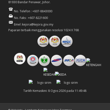
81930 Bandar Penawar, Johor.
No. Telefon : +607-8843000
No. Faks : +607-8221600
Emel :kejora@kejora.gov.my
Paparan terbaik menggunakan resolusi 1024 X 768
Tarikh Kemaskini: 8 Ogos 2026 pada 11:49:48
© Hakcipta - Lembaga Kemajuan Johor Tenggara