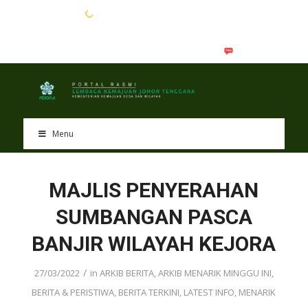
EN
BM
Menu
MAJLIS PENYERAHAN
SUMBANGAN PASCA
BANJIR WILAYAH KEJORA
/
27/03/2022
in
ARKIB BERITA
,
ARKIB MENARIK MINGGU INI
,
BERITA & PERISTIWA
,
BERITA TERKINI
,
LATEST INFO
,
MENARIK