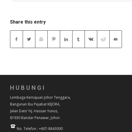
Share this entry
HUBUNGI
Lembaga Kemajuan Johor Tenggara,
Bangunan Ibu Pejabat KEJORA,
Jalan Dato’ Hj. Hassan Yunus,
81930 Bandar Penawar, Johor.
No. Telefon : +607-8843000