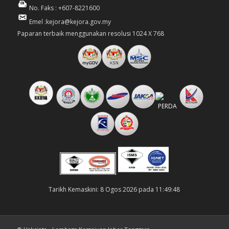
No. Faks : +607-8221600
Emel :kejora@kejora.gov.my
Paparan terbaik menggunakan resolusi 1024 X 768
Tarikh Kemaskini: 8 Ogos 2026 pada 11:49:48