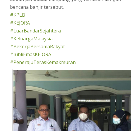
bencana banjir tersebut.
#KPLB
#KEJORA
#LuarBandarSejahtera
#KeluargaMalaysia
#BekerjaBersamaRakyat
#JubliEmasKEJORA
#PenerajuTerasKemakmuran