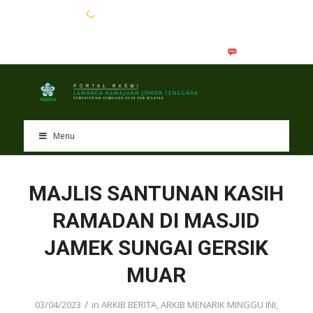
EN
BM
Menu
MAJLIS SANTUNAN KASIH
RAMADAN DI MASJID
JAMEK SUNGAI GERSIK
MUAR
/
03/04/2023
in
ARKIB BERITA
,
ARKIB MENARIK MINGGU INI
,