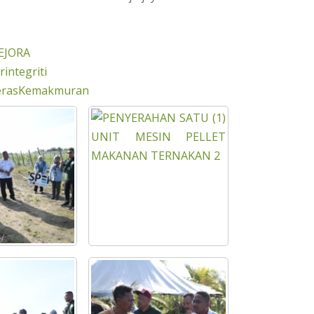
EJORA
integriti
erasKemakmuran