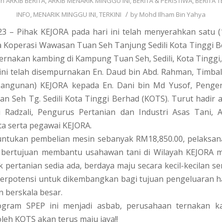
in
ARKIB BERITA
,
ARKIB MENARIK MINGGU INI
,
BERITA & PERISTIWA
,
BERITA T
/
INFO
,
MENARIK MINGGU INI
,
TERKINI
by
Mohd Ilham Bin Yahya
23 – Pihak KEJORA pada hari ini telah menyerahkan satu (
a Koperasi Wawasan Tuan Seh Tanjung Sedili Kota Tinggi 
ternakan kambing di Kampung Tuan Seh, Sedili, Kota Tinggi,
ini telah disempurnakan En. Daud bin Abd. Rahman, Timba
angunan) KEJORA kepada En. Dani bin Md Yusof, Penger
 Seh Tg. Sedili Kota Tinggi Berhad (KOTS). Turut hadir ad
ti Radzali, Pengurus Pertanian dan Industri Asas Tani, 
ta serta pegawai KEJORA.
ntukan pembelian mesin sebanyak RM18,850.00, pelaksa
 bertujuan membantu usahawan tani di Wilayah KEJORA 
k pertanian sedia ada, berdaya maju secara kecil-kecilan se
erpotensi untuk dikembangkan bagi tujuan pengeluaran ha
n berskala besar.
ogram SPEP ini menjadi asbab, perusahaan ternakan k
leh KOTS akan terus maju jaya!!