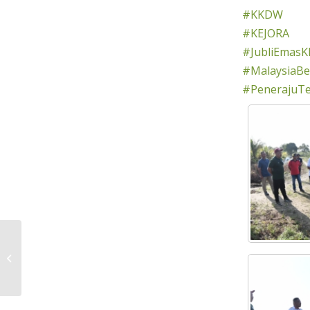
#KKDW
#KEJORA
#JubliEmasK
#MalaysiaBer
#PenerajuT
PROGRAM MAJU JOHOR PERINGKAT
DAERAH KLUANG TAHUN 2022