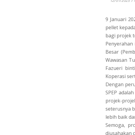
/
12/01/2023
9 Januari 20
pellet kepad
bagi projek 
Penyerahan 
Besar (Pemb
Wawasan Tuan
Fazueri bin
Koperasi ser
Dengan peru
SPEP adalah
projek-proje
seterusnya b
lebih baik da
Semoga, pr
diusahakan o