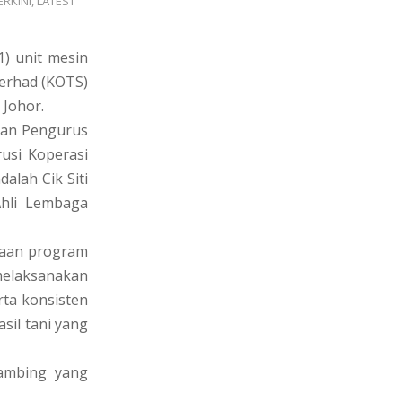
ERKINI
,
LATEST
1) unit mesin
Berhad (KOTS)
 Johor.
lan Pengurus
usi Koperasi
alah Cik Siti
Ahli Lembaga
naan program
melaksanakan
rta konsisten
sil tani yang
ambing yang