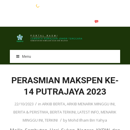
EN
BM
Menu
PERASMIAN MAKSPEN KE-
14 PUTRAJAYA 2023
/
22/10/2023
in
ARKIB BERITA
,
ARKIB MENARIK MINGGU INI
,
BERITA & PERISTIWA
,
BERITA TERKINI
,
LATEST INFO
,
MENARIK
/
MINGGU INI
,
TERKINI
by
Mohd Ilham Bin Yahya