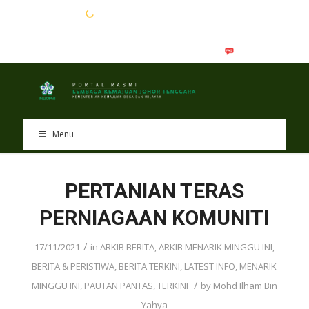
EN
BM
Menu
PERTANIAN TERAS
PERNIAGAAN KOMUNITI
/
17/11/2021
in
ARKIB BERITA
,
ARKIB MENARIK MINGGU INI
,
BERITA & PERISTIWA
,
BERITA TERKINI
,
LATEST INFO
,
MENARIK
/
MINGGU INI
,
PAUTAN PANTAS
,
TERKINI
by
Mohd Ilham Bin
Yahya