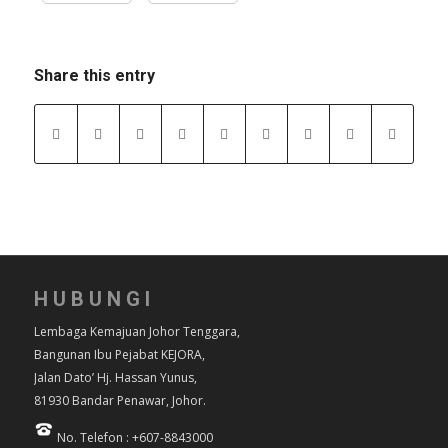
Share this entry
HUBUNGI
Lembaga Kemajuan Johor Tenggara,
Bangunan Ibu Pejabat KEJORA,
Jalan Dato’ Hj. Hassan Yunus,
81930 Bandar Penawar, Johor.
No. Telefon : +607-8843000