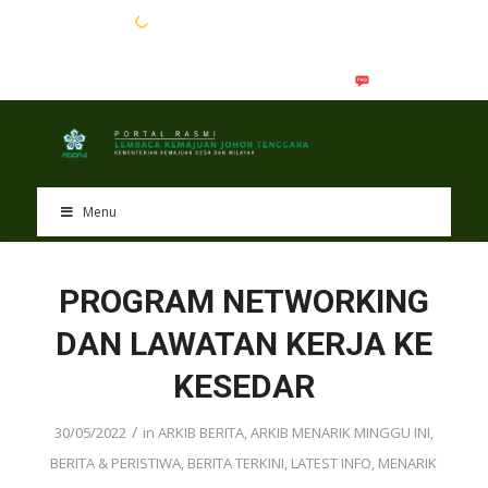
EN
BM
Menu
PROGRAM NETWORKING
DAN LAWATAN KERJA KE
KESEDAR
/
30/05/2022
in
ARKIB BERITA
,
ARKIB MENARIK MINGGU INI
,
BERITA & PERISTIWA
,
BERITA TERKINI
,
LATEST INFO
,
MENARIK