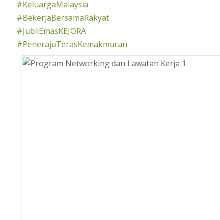
#KeluargaMalaysia
#BekerjaBersamaRakyat
#JubliEmasKEJORA
#PenerajuTerasKemakmuran