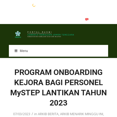
EN
BM
Menu
PROGRAM ONBOARDING
KEJORA BAGI PERSONEL
MySTEP LANTIKAN TAHUN
2023
/
07/03/2023
in
ARKIB BERITA
,
ARKIB MENARIK MINGGU INI
,