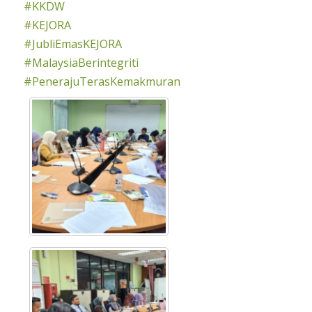
#KKDW
#KEJORA
#JubliEmasKEJORA
#MalaysiaBerintegriti
#PenerajuTerasKemakmuran