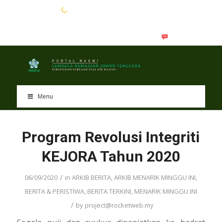
EN
BM
Menu
Program Revolusi Integriti
KEJORA Tahun 2020
/
06/09/2020
in
ARKIB BERITA
,
ARKIB MENARIK MINGGU INI
,
BERITA & PERISTIWA
,
BERITA TERKINI
,
MENARIK MINGGU INI
/
by
project@rocketweb.my