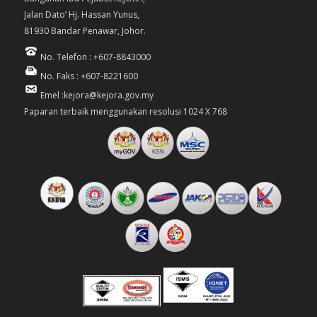
Jalan Dato’ Hj. Hassan Yunus,
81930 Bandar Penawar, Johor.
No. Telefon : +607-8843000
No. Faks : +607-8221600
Emel :kejora@kejora.gov.my
Paparan terbaik menggunakan resolusi 1024 X 768