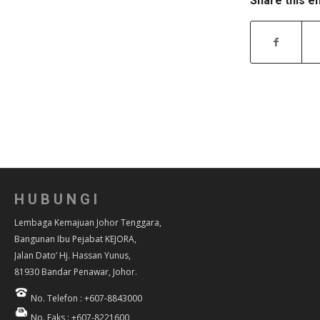
Share this e
HUBUNGI
Lembaga Kemajuan Johor Tenggara,
Bangunan Ibu Pejabat KEJORA,
Jalan Dato’ Hj. Hassan Yunus,
81930 Bandar Penawar, Johor.
No. Telefon : +607-8843000
No. Faks : +607-8221600