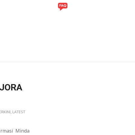
ITI
GALERI
EJORA
ERKINI
,
LATEST
ormasi Minda