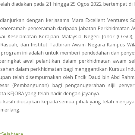
elah diadakan pada 21 hingga 25 Ogos 2022 bertempat di
 dianjurkan dengan kerjasama Mara Excellent Ventures Sd
penceramah-penceramah daripada Jabatan Perkhidmatan A
ai Keselamatan Kerajaan Malaysia Negeri Johor (CGSO),
Rasuah, dan Institut Tadbiran Awam Negara Kampus Wila
 program ini adalah untuk memberi pendedahan dan penye
peringkat awal pelantikan dalam perkhidmatan awam sel
esahan dalam perkhidmatan bagi menggantikan Kursus Indu
tupan telah disempurnakan oleh Encik Daud bin Abd Rahm
esar (Pembangunan) bagi penganugerahan sijil penyer
a KEJORA yang telah hadir dengan jayanya.
ma kasih diucapkan kepada semua pihak yang telah menjay
emerlang.
Sejahtera