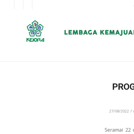
EN
BM
KORPORAT
PROG
/
27/08/2022
Seramai 22 