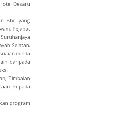
 Hotel Desaru
n. Bhd. yang
wam, Pejabat
 Suruhanjaya
yah Selatan.
suaian minda
ain daripada
ksi.
an, Timbalan
taan kepada
akan program