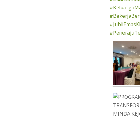
#KeluargaMa
#BekerjaBe
#JubliEmasK
#PenerajuT