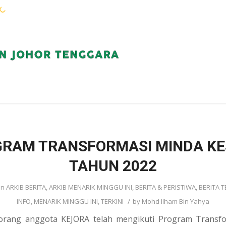
WARGA KEJORA
PERKHIDMATAN
KOMUN
RAM TRANSFORMASI MINDA K
TAHUN 2022
in
ARKIB BERITA
,
ARKIB MENARIK MINGGU INI
,
BERITA & PERISTIWA
,
BERITA T
/
INFO
,
MENARIK MINGGU INI
,
TERKINI
by
Mohd Ilham Bin Yahya
orang anggota KEJORA telah mengikuti Program Transf