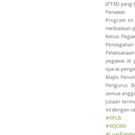
(PTM) yang t
Penawar.
Program ini
melibatkan 
Ketua Pegaw
Pencegahan 
Pelaksanaan
pegawai di 
syarat peng
Majlis Penu
Pengurus B
semua anggot
Jutaan teri
ini dengan c
#KPLB
#KEJORA
#LuarBandar