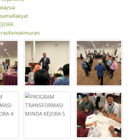
laysia
rsamaRakyat
EJORA
erasKemakmuran