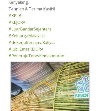
Kenyalang.
Tahniah & Terima Kasih!!
#KPLB
#KEJORA
#LuarBandarSejahtera
#KeluargaMalaysia
#BekerjaBersamaRakyat
#JubliEmasKEJORA
#PenerajuTerasKemakmuran