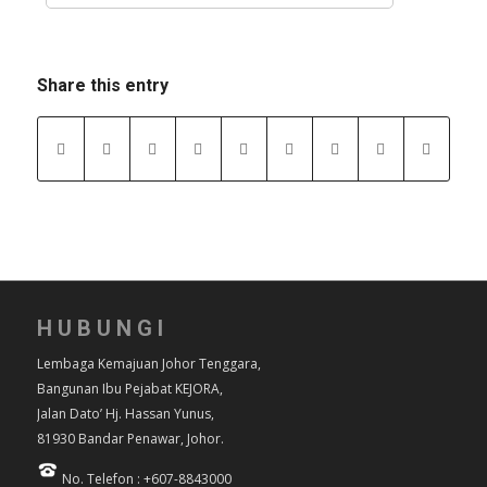
Share this entry
HUBUNGI
Lembaga Kemajuan Johor Tenggara,
Bangunan Ibu Pejabat KEJORA,
Jalan Dato’ Hj. Hassan Yunus,
81930 Bandar Penawar, Johor.
No. Telefon : +607-8843000