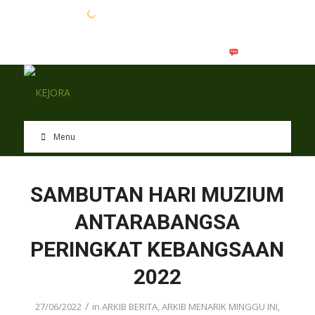
EN
BM
Menu
SAMBUTAN HARI MUZIUM
ANTARABANGSA
PERINGKAT KEBANGSAAN
2022
/
27/06/2022
in
ARKIB BERITA
,
ARKIB MENARIK MINGGU INI
,