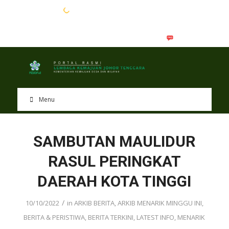
EN
BM
Menu
SAMBUTAN MAULIDUR
RASUL PERINGKAT
DAERAH KOTA TINGGI
/
10/10/2022
in
ARKIB BERITA
,
ARKIB MENARIK MINGGU INI
,
BERITA & PERISTIWA
,
BERITA TERKINI
,
LATEST INFO
,
MENARIK