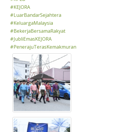
#KEJORA
#LuarBandarSejahtera
#KeluargaMalaysia
#BekerjaBersamaRakyat
#JubliEmasKEJORA
#PenerajuTerasKemakmuran