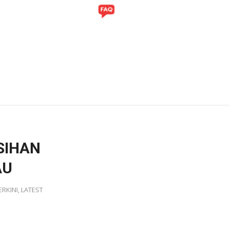
ITI
GALERI
SIHAN
AU
ERKINI
,
LATEST