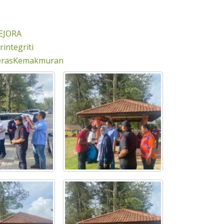
EJORA
integriti
erasKemakmuran