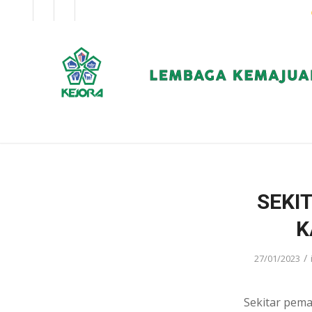
EN
BM
KORPORAT
SEKI
K
/
27/01/2023
Sekitar pem