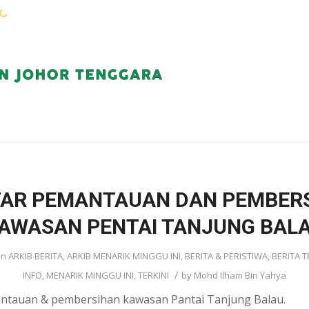
WARGA KEJORA
PERKHIDMATAN
KOMUN
TAR PEMANTAUAN DAN PEMBER
AWASAN PENTAI TANJUNG BAL
in
ARKIB BERITA
,
ARKIB MENARIK MINGGU INI
,
BERITA & PERISTIWA
,
BERITA T
/
INFO
,
MENARIK MINGGU INI
,
TERKINI
by
Mohd Ilham Bin Yahya
antauan & pembersihan kawasan Pantai Tanjung Balau.