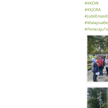
#KKDW
#KEJORA
#JubliEmasK
#MalaysiaBer
#PenerajuT