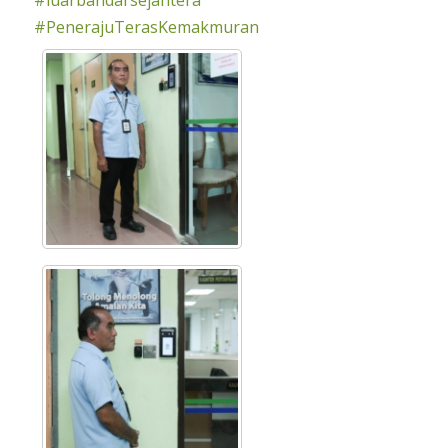
#luarbandarsejahtera
#PenerajuTerasKemakmuran