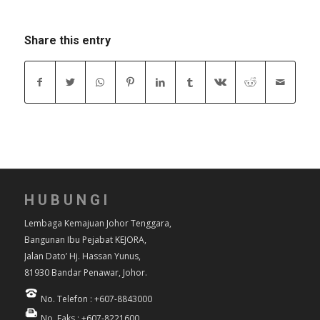
Share this entry
HUBUNGI
Lembaga Kemajuan Johor Tenggara,
Bangunan Ibu Pejabat KEJORA,
Jalan Dato’ Hj. Hassan Yunus,
81930 Bandar Penawar, Johor.
No. Telefon : +607-8843000
No. Faks : +607-8221600