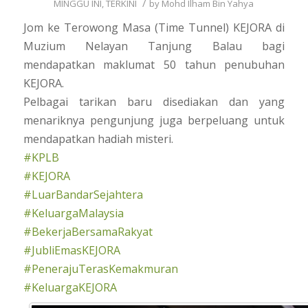
/
MINGGU INI
,
TERKINI
by
Mohd Ilham Bin Yahya
Jom ke Terowong Masa (Time Tunnel) KEJORA di
Muzium Nelayan Tanjung Balau bagi
mendapatkan maklumat 50 tahun penubuhan
KEJORA.
Pelbagai tarikan baru disediakan dan yang
menariknya pengunjung juga berpeluang untuk
mendapatkan hadiah misteri.
#KPLB
#KEJORA
#LuarBandarSejahtera
#KeluargaMalaysia
#BekerjaBersamaRakyat
#JubliEmasKEJORA
#PenerajuTerasKemakmuran
#KeluargaKEJORA