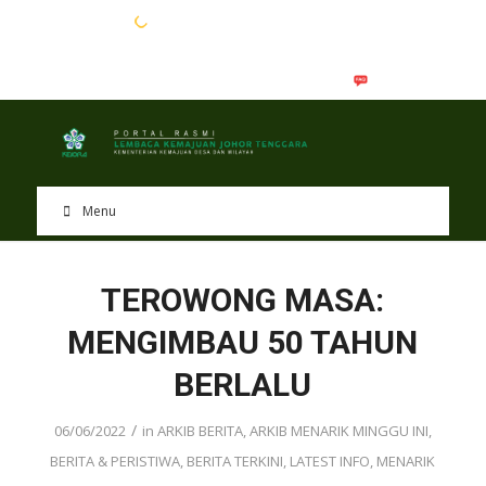
EN
BM
Menu
TEROWONG MASA:
MENGIMBAU 50 TAHUN
BERLALU
/
06/06/2022
in
ARKIB BERITA
,
ARKIB MENARIK MINGGU INI
,
BERITA & PERISTIWA
,
BERITA TERKINI
,
LATEST INFO
,
MENARIK