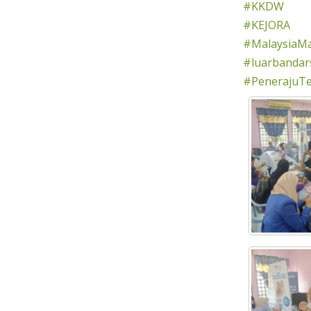
#KKDW
#KEJORA
#MalaysiaM
#luarbandar
#PenerajuT