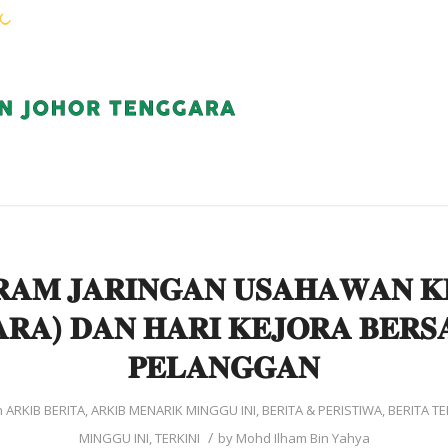
WARGA KEJORA
PERKHIDMATAN
KOMUN
𝐀𝐌 𝐉𝐀𝐑𝐈𝐍𝐆𝐀𝐍 𝐔𝐒𝐀𝐇𝐀𝐖𝐀𝐍 𝐊
𝐀𝐑𝐀) 𝐃𝐀𝐍 𝐇𝐀𝐑𝐈 𝐊𝐄𝐉𝐎𝐑𝐀 𝐁𝐄𝐑𝐒
𝐏𝐄𝐋𝐀𝐍𝐆𝐆𝐀𝐍
n
ARKIB BERITA
,
ARKIB MENARIK MINGGU INI
,
BERITA & PERISTIWA
,
BERITA TE
/
MINGGU INI
,
TERKINI
by
Mohd Ilham Bin Yahya