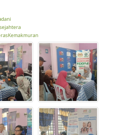
adani
sejahtera
erasKemakmuran