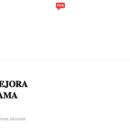
ITI
GALERI
𝐄𝐉𝐎𝐑𝐀
𝐀𝐌𝐀
RKINI
,
MENARIK