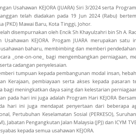
ingan Usahawan KEJORA (JUARA) Siri 3/2024 serta Program
anggan telah diadakan pada 19 Jun 2024 (Rabu) bertem
a (PKD) Mawai Baru, Kota Tinggi, Johor.
telah disempurnakan oleh Encik Sh Khayulzahri bin Sh A. Rao
n Usahawan KEJORA. Progam JUARA merupakan satu inis
 usahawan baharu, membimbing dan memberi pendedahan
cara _one-on-one_ bagi mengembangkan perniagaan, me
 serta cadangan penyelesaian.
 memberi tumpuan kepada pembangunan modal insan, hebah
an Kerajaan, pembiayaan serta akses kepada pasaran 
 bagi meningkatkan daya saing dan kelestarian perniagaan
an pada hari ini juga adalah Program Hari KEJORA Bersa
a hari ini juga mendapat penyertaan dari beberapa ag
nal, Pertubuhan Keselamatan Sosial (PERKESO), Suruhanj
M), Jabatan Pengangkutan Jalan Malaysia (JPJ) dan ICYM TV
 syabas kepada semua usahawan KEJORA.