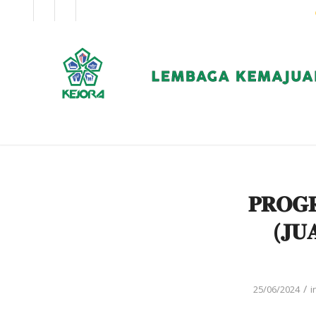
EN
BM
KORPORAT
𝐏𝐑𝐎𝐆
(𝐉𝐔
/
25/06/2024
i