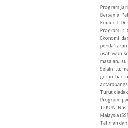
Program Jar
Bersama Pel
Komuniti Des
Program ini 
Ekonomi da
pendaftaran
usahawan se
masalah, isu
Selain itu,
geran bantu
antarabangsa
Turut diadak
Program pad
TEKUN Nasio
Malaysia (SS
Tahniah dan