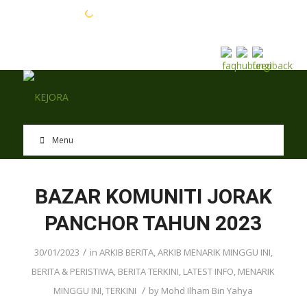
EN
BM
Menu
BAZAR KOMUNITI JORAK
PANCHOR TAHUN 2023
/
30/01/2023
in
ARKIB BERITA
,
ARKIB MENARIK MINGGU INI
,
BERITA & PERISTIWA
,
BERITA TERKINI
,
LATEST INFO
,
MENARIK
/
MINGGU INI
,
TERKINI
by
Mohd Ilham Bin Yahya