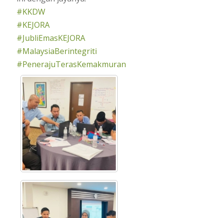
#KKDW
#KEJORA
#JubliEmasKEJORA
#MalaysiaBerintegriti
#PenerajuTerasKemakmuran