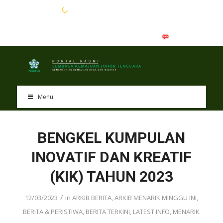
EN
BM
Menu
BENGKEL KUMPULAN
INOVATIF DAN KREATIF
(KIK) TAHUN 2023
/
12/03/2023
in
ARKIB BERITA
,
ARKIB MENARIK MINGGU INI
,
BERITA & PERISTIWA
,
BERITA TERKINI
,
LATEST INFO
,
MENARIK