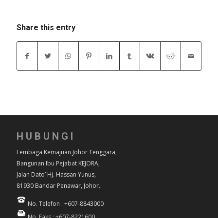
Share this entry
HUBUNGI
Lembaga Kemajuan Johor Tenggara,
Bangunan Ibu Pejabat KEJORA,
Jalan Dato’ Hj. Hassan Yunus,
81930 Bandar Penawar, Johor.
No. Telefon : +607-8843000
No. Faks : +607-8221600