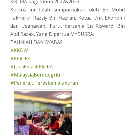
KEJORA bagi tahun 2022&2023.
Kursus ini telah sempurnakan oleh En Mohd
Fakharur Razziy Bin Hazran, Ketua Unit Ekonomi
dan Usahawan. Turut bersama En Riswardi Bin
Abd Razak, Yang Dipertua MYBUSRA.
TAHNIAH DAN SYABAS.
#KKDW
#KEJORA
#JubliEmasKEJORA
#MalaysiaBerintegriti
#PenerajuTerasKemakmuran