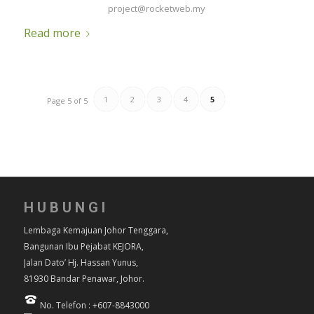
project@rocketweb.my
Read more
1
2
3
4
5
Page 5 of 5
HUBUNGI
Lembaga Kemajuan Johor Tenggara,
Bangunan Ibu Pejabat KEJORA,
Jalan Dato’ Hj. Hassan Yunus,
81930 Bandar Penawar, Johor.
No. Telefon : +607-8843000