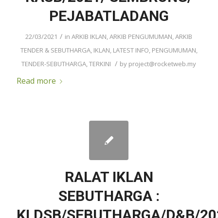
PEJABATLADANG
/
22/03/2021
in
ARKIB IKLAN
,
ARKIB PENGUMUMAN
,
ARKIB
TENDER & SEBUTHARGA
,
IKLAN
,
LATEST INFO
,
PENGUMUMAN
,
/
TENDER-SEBUTHARGA
,
TERKINI
by
project@rocketweb.my
Read more
RALAT IKLAN
SEBUTHARGA :
KLDSB/SEBUTHARGA/D&B/20