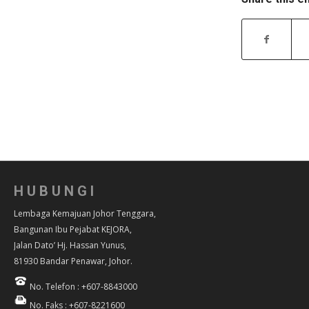
HUBUNGI
Lembaga Kemajuan Johor Tenggara,
Bangunan Ibu Pejabat KEJORA,
Jalan Dato’ Hj. Hassan Yunus,
81930 Bandar Penawar, Johor.
No. Telefon : +607-8843000
No. Faks : +607-8221600