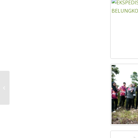
KEJORA FC JOHAN PIALA
SUMBANGSIH LIGA KOTA TINGGI