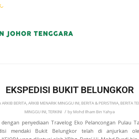
WARGA KEJORA
PERKHIDMATAN
KOMUN
EKSPEDISI BUKIT BELUNGKOR
n
ARKIB BERITA
,
ARKIB MENARIK MINGGU INI
,
BERITA & PERISTIWA
,
BERITA TE
/
MINGGU INI
,
TERKINI
by
Mohd Ilham Bin Yahya
dengan penyediaan Travelog Eko Pelancongan Pulau Ta
disi mendaki Bukit Belungkor telah di anjurkan ol