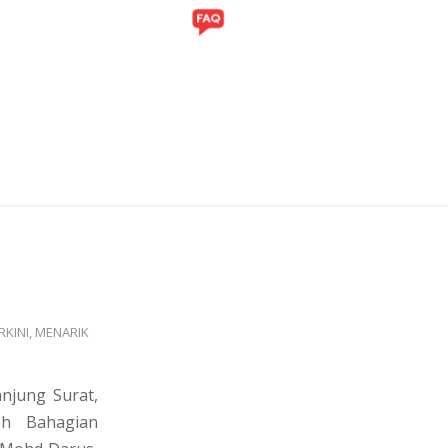
ITI
GALERI
RKINI
,
MENARIK
njung Surat,
eh Bahagian