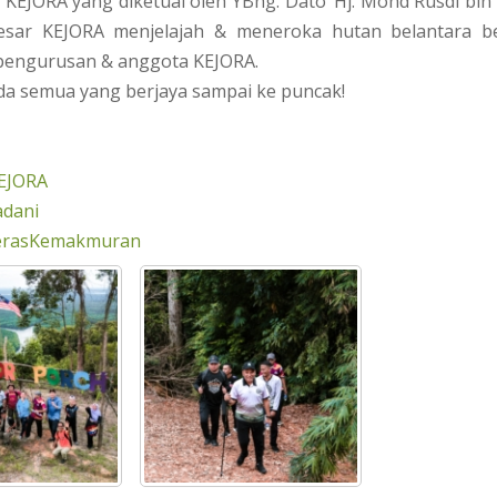
KEJORA yang diketuai oleh YBhg. Dato’ Hj. Mohd Rusdi bi
esar KEJORA menjelajah & meneroka hutan belantara b
pengurusan & anggota KEJORA.
da semua yang berjaya sampai ke puncak!
EJORA
dani
erasKemakmuran