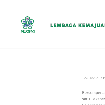
EN
BM
KORPORAT
/
27/06/2023
i
Bersempena 
satu ekspe