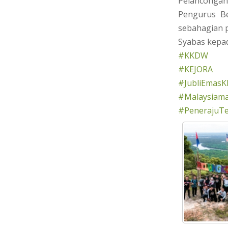
Pelancongan 
Pengurus B
sebahagian 
Syabas kepa
#KKDW
#KEJORA
#JubliEmasK
#Malaysiama
#PenerajuT