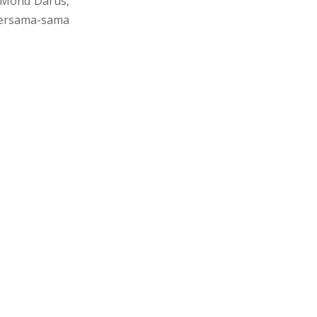
n Mohd Darus,
ersama-sama