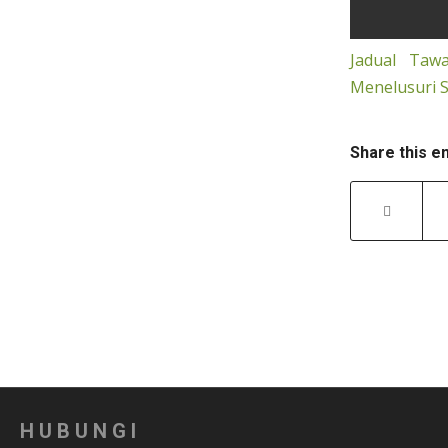
Jadual Taw
Menelusuri S
Share this e
HUBUNGI