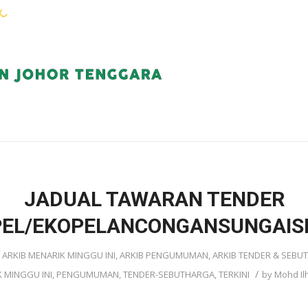
WARGA KEJORA
PERKHIDMATAN
KOMUN
JADUAL TAWARAN TENDER
PEL/EKOPELANCONGANSUNGAISE
n
ARKIB MENARIK MINGGU INI
,
ARKIB PENGUMUMAN
,
ARKIB TENDER & SEBU
/
 MINGGU INI
,
PENGUMUMAN
,
TENDER-SEBUTHARGA
,
TERKINI
by
Mohd Il