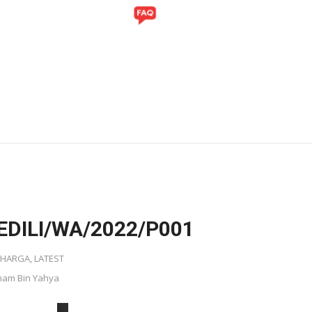
ITI
GALERI
DILI/WA/2022/P001
THARGA
,
LATEST
ham Bin Yahya