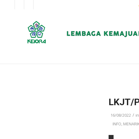
EN
BM
KORPORAT
LKJT/
/
16/08/2022
i
INFO
,
MENARIK