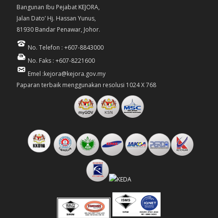
Bangunan Ibu Pejabat KEJORA,
Jalan Dato’ Hj. Hassan Yunus,
81930 Bandar Penawar, Johor.
No. Telefon : +607-8843000
No. Faks : +607-8221600
Emel :kejora@kejora.gov.my
Paparan terbaik menggunakan resolusi 1024 X 768