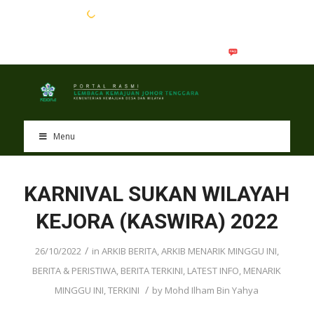
EN
BM
Menu
KARNIVAL SUKAN WILAYAH
KEJORA (KASWIRA) 2022
/
26/10/2022
in
ARKIB BERITA
,
ARKIB MENARIK MINGGU INI
,
BERITA & PERISTIWA
,
BERITA TERKINI
,
LATEST INFO
,
MENARIK
/
MINGGU INI
,
TERKINI
by
Mohd Ilham Bin Yahya