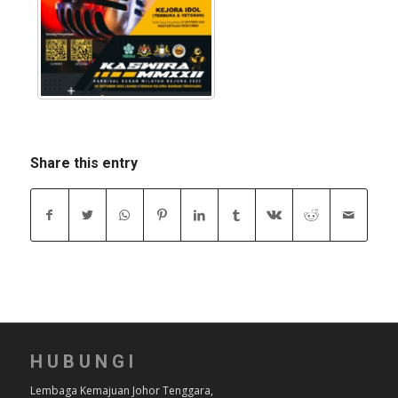
Share this entry
HUBUNGI
Lembaga Kemajuan Johor Tenggara,