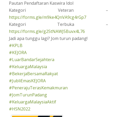
Pautan Pendaftaran Kaswira Idol
Kategori Veteran –
https://forms.gle/m9ke4QnVA9cg4rGp7
Kategori Terbuka –
https://forms.gle/g25tNAWJ5Buvx4L76
Jadi apa tunggu lagi? Jom turun padang!
#KPLB
#KEJORA
#LuarBandarSejahtera
#KeluargaMalaysia
#BekerjaBersamaRakyat
#JubliEmasKEJORA
#PenerajuTerasKemakmuran
#JomTurunPadang
#KeluargaMalaysiaAktif
#HSN2022