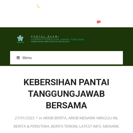
EN
BM
Menu
KEBERSIHAN PANTAI
TANGGUNGJAWAB
BERSAMA
/
27/01/2023
in
ARKIB BERITA
,
ARKIB MENARIK MINGGU INI
,
BERITA & PERISTIWA
,
BERITA TERKINI
,
LATEST INFO
,
MENARIK