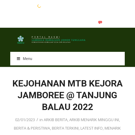
EN
BM
Menu
KEJOHANAN MTB KEJORA
JAMBOREE @ TANJUNG
BALAU 2022
/
02/01/2023
in
ARKIB BERITA
,
ARKIB MENARIK MINGGU INI
,
BERITA & PERISTIWA
,
BERITA TERKINI
,
LATEST INFO
,
MENARIK