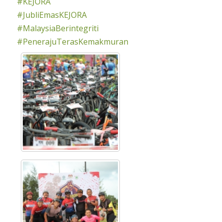
#KEJORA
#JubliEmasKEJORA
#MalaysiaBerintegriti
#PenerajuTerasKemakmuran