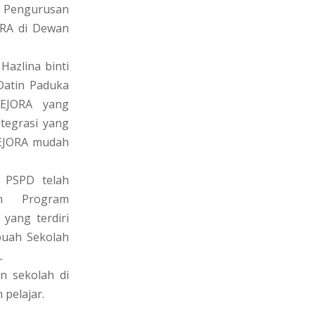
m Pengurusan
URA di Dewan
Hazlina binti
Datin Paduka
KEJORA yang
tegrasi yang
KEJORA mudah
 PSPD telah
an Program
yang terdiri
buah Sekolah
.
 sekolah di
 pelajar.