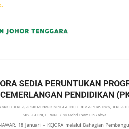
WARGA KEJORA
PERKHIDMATAN
KOMUN
JORA SEDIA PERUNTUKAN PROG
CEMERLANGAN PENDIDIKAN (P
n
ARKIB BERITA
,
ARKIB MENARIK MINGGU INI
,
BERITA & PERISTIWA
,
BERITA TE
/
MINGGU INI
,
TERKINI
by
Mohd Ilham Bin Yahya
WAR, 18 Januari – KEJORA melalui Bahagian Pembangu