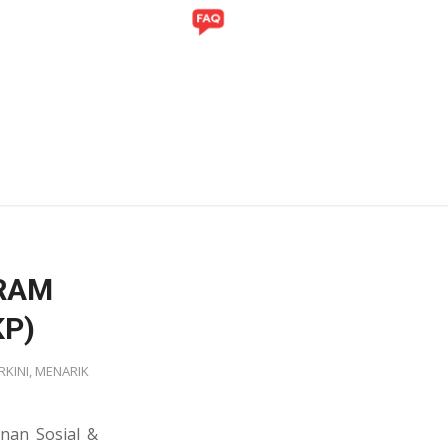
ITI
GALERI
RAM
KP)
RKINI
,
MENARIK
nan Sosial &