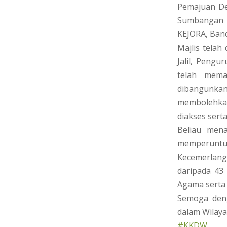
Pemajuan De
Sumbangan P
KEJORA, Band
Majlis telah
Jalil, Peng
telah mema
dibangunkan
membolehkan
diakses ser
Beliau men
memperunt
Kecemerlang
daripada 43
Agama serta
Semoga den
dalam Wilaya
#KKDW