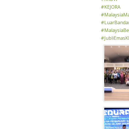
#KEJORA
#MalaysiaM
#LuarBandar
#MalaysiaBer
#JubliEmasK