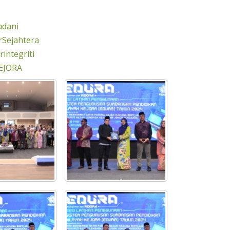
adani
Sejahtera
integriti
EJORA