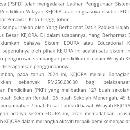
sa (PSPD) telah mengadakan Latihan Penggunaan Siste
endidikan Wilayah KEJORA atau ringkasnya disebut ED
ar Penawar, Kota Tinggi, Johor.
 disempurnakan oleh Yang Berhormat Datin Paduka Hajah 
urus Besar KEJORA. Di dalam ucapannya, Yang Berhormat 
klumkan bahawa Sistem EDURA atau Educational 
 sepenuhnya oleh pihak KEJORA ini adalah satu sistem in
 pengurusan sumbangan pendidikan di dalam Wilayah 
ta diseragamkan penggunaannya.
ambah, pada tahun 2024 ini, KEJORA melalui Bahagian
ukkan sebanyak RM250,000.00 bagi pelaksana
an Pendidikan (PKP) yang melibatkan 127 buah sekolah 
 buah Sekolah Rendah, 26 buah Sekolah Menengah, 45 
 penambahan 7 buah Pusat Tahfiz di bawah Wilayah KEJORA
gan adanya sistem EDURA ini, akan memudahkan urusan
h KEJORA dalam merangka aktiviti terbaik demi kemenjadian