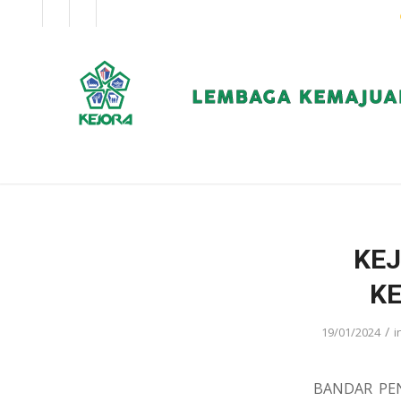
EN
BM
KORPORAT
KE
KE
/
19/01/2024
i
BANDAR PENA