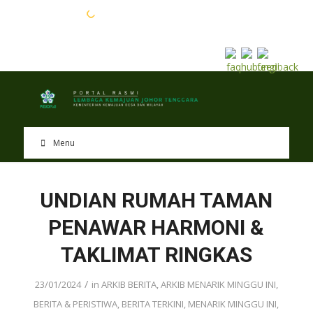
EN
BM
Menu
UNDIAN RUMAH TAMAN
PENAWAR HARMONI &
TAKLIMAT RINGKAS
/
23/01/2024
in
ARKIB BERITA
,
ARKIB MENARIK MINGGU INI
,
BERITA & PERISTIWA
,
BERITA TERKINI
,
MENARIK MINGGU INI
,