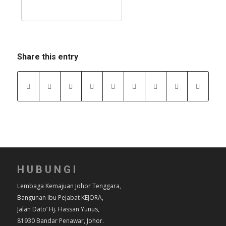
Share this entry
HUBUNGI
Lembaga Kemajuan Johor Tenggara,
Bangunan Ibu Pejabat KEJORA,
Jalan Dato’ Hj. Hassan Yunus,
81930 Bandar Penawar, Johor.